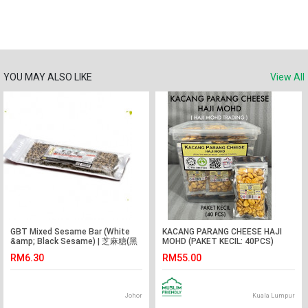
YOU MAY ALSO LIKE
View All
GBT Mixed Sesame Bar (White
KACANG PARANG CHEESE HAJI
&amp; Black Sesame) | 芝麻糖(黑
MOHD (PAKET KECIL: 40PCS)
+白) 150g
RM6.30
RM55.00
Johor
Kuala Lumpur