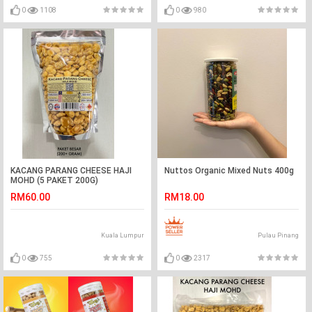
0
1108
0
980
KACANG PARANG CHEESE HAJI
Nuttos Organic Mixed Nuts 400g
MOHD (5 PAKET 200G)
RM60.00
RM18.00
Kuala Lumpur
Pulau Pinang
0
755
0
2317