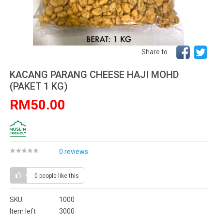
Share to
KACANG PARANG CHEESE HAJI MOHD
(PAKET 1 KG)
RM50.00
0 reviews
0 people
like this
SKU:
1000
Item left
3000