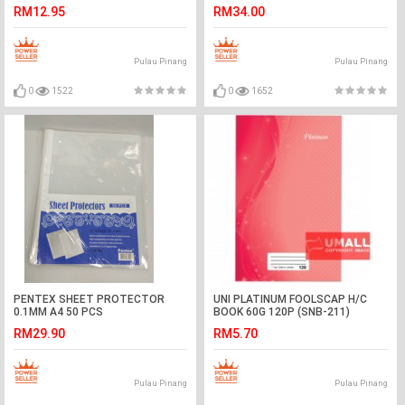
RM12.95
RM34.00
Pulau Pinang
Pulau Pinang
0
1522
0
1652
PENTEX SHEET PROTECTOR
UNI PLATINUM FOOLSCAP H/C
0.1MM A4 50 PCS
BOOK 60G 120P (SNB-211)
RM29.90
RM5.70
Pulau Pinang
Pulau Pinang