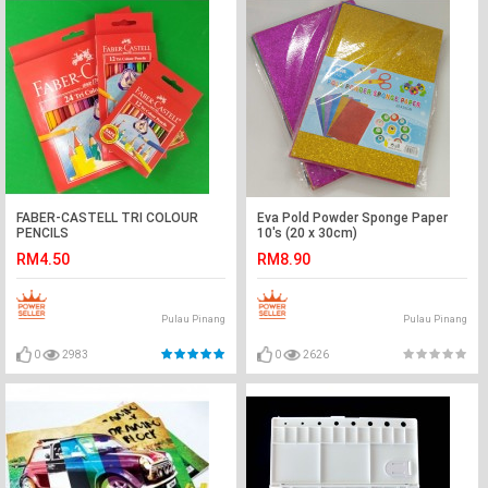
FABER-CASTELL TRI COLOUR
Eva Pold Powder Sponge Paper
PENCILS
10's (20 x 30cm)
RM4.50
RM8.90
Pulau Pinang
Pulau Pinang
0
2983
0
2626