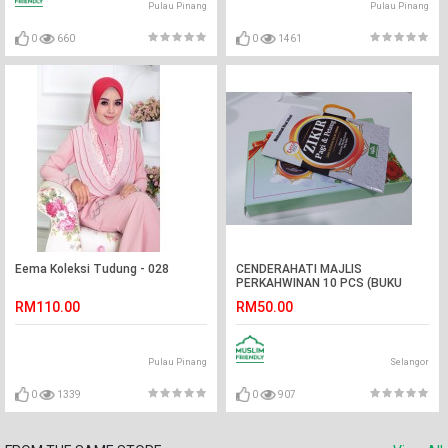
Pulau Pinang
Pulau Pinang
0
660
0
1461
Eema Koleksi Tudung - 028
CENDERAHATI MAJLIS
PERKAHWINAN 10 PCS (BUKU
ZIKIR PAGI PETANG MRJ
RM110.00
RM50.00
BERSERTA KOTAK ISTIMEWA
HOME MADE)
Pulau Pinang
Selangor
0
1339
0
907