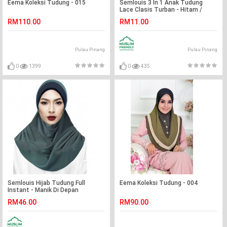
Eema Koleksi Tudung - 015
Semlouis 3 In 1 Anak Tudung
Lace Clasis Turban - Hitam /
Putih / Pink / Ungu
RM110.00
RM11.00
Pulau Pinang
Pulau Pinang
0
1399
0
435
Semlouis Hijab Tudung Full
Eema Koleksi Tudung - 004
Instant - Manik Di Depan
RM46.00
RM90.00