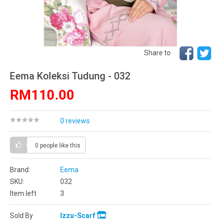
Share to
Eema Koleksi Tudung - 032
RM110.00
0 reviews
0 people
like this
Brand:
Eema
SKU:
032
Item left
3
Sold By
Izzu-Scarf