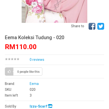
Share to
Eema Koleksi Tudung - 020
RM110.00
0 reviews
0 people
like this
Brand:
Eema
SKU:
020
Item left
3
Sold By
Izzu-Scarf