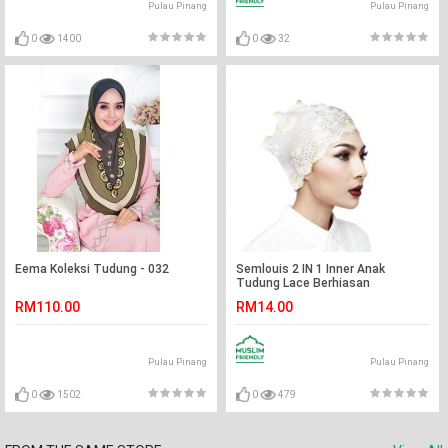
Pulau Pinang
Pulau Pinang
0
1400
0
32
Eema Koleksi Tudung - 032
Semlouis 2 IN 1 Inner Anak
Tudung Lace Berhiasan
Rhinestones - Hitam/Putih
RM110.00
RM14.00
Pulau Pinang
Pulau Pinang
0
1502
0
479