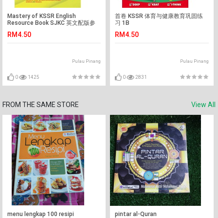
Mastery of KSSR English
首卷 KSSR 体育与健康教育巩固练
Resource Book SJKC 英文配版参
习 1B
考资料 3A
RM4.50
RM4.50
Pulau Pinang
Pulau Pinang
0
1425
0
2831
FROM THE SAME STORE
View All
menu lengkap 100 resipi
pintar al-Quran