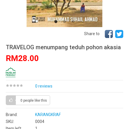
Share to
TRAVELOG menumpang teduh pohon akasia
RM28.00
0 reviews
0 people
like this
Brand:
KARANGKRAF
SKU:
0004
Item left
1