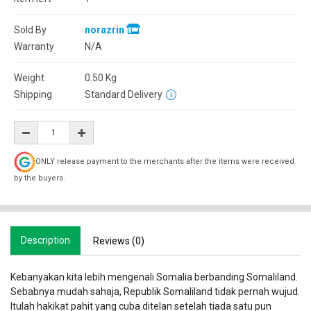
Sold By
norazrin
Warranty
N/A
Weight
0.50
Kg
Shipping
Standard Delivery
ONLY release payment to the merchants after the items were received
by the buyers.
Description
Reviews (0)
Kebanyakan kita lebih mengenali Somalia berbanding Somaliland.
Sebabnya mudah sahaja, Republik Somaliland tidak pernah wujud.
Itulah hakikat pahit yang cuba ditelan setelah tiada satu pun