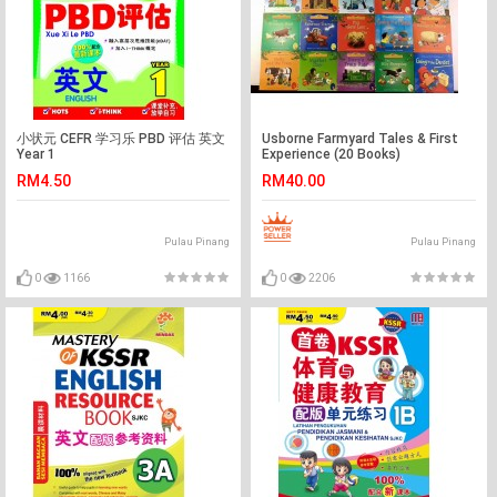
小状元 CEFR 学习乐 PBD 评估 英文
Usborne Farmyard Tales & First
Year 1
Experience (20 Books)
RM4.50
RM40.00
Pulau Pinang
Pulau Pinang
0
1166
0
2206