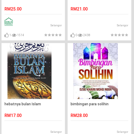
RM25.00
RM21.00
Selangor
Selangor
1
1514
0
2438
hebatnya bulan Islam
bimbingan para solihin
RM17.00
RM28.00
Selangor
Selangor