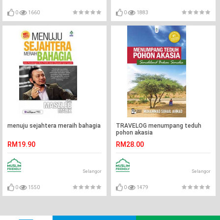
0
1660
0
1883
menuju sejahtera meraih bahagia
TRAVELOG menumpang teduh
pohon akasia
RM19.90
RM28.00
Selangor
Selangor
0
1550
0
1479