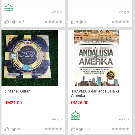
Selangor
Selangor
0
1613
0
0
pintar al-Quran
TRAVELOG dari andalusia ke
Amerika
RM21.00
RM26.00
Selangor
Selangor
0
2436
0
1850