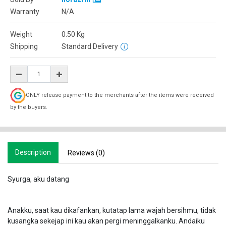
Warranty
N/A
Weight
0.50
Kg
Shipping
Standard Delivery
ONLY release payment to the merchants after the items were received
by the buyers.
Description
Reviews (0)
Syurga, aku datang
Anakku, saat kau dikafankan, kutatap lama wajah bersihmu, tidak
kusangka sekejap ini kau akan pergi meninggalkanku. Andaiku