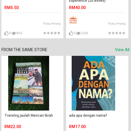
Experience (20 Books)
RM5.50
RM40.00
Pulau Pinang
Pulau Pinang
0
820
0
2202
FROM THE SAME STORE
View All
Travelog jaulah Mencari Ibrah
ada apa dengan nama?
RM22.00
RM17.00