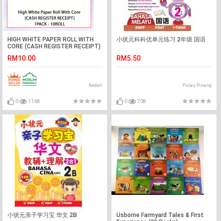
HIGH WHITE PAPER ROLL WITH
小状元科科优单元练习 2年级 国语
CORE (CASH REGISTER RECEIPT)
#KERTAS TERMAL#收银收据
RM10.00
RM5.50
#POS RECEIPT PAPER
Kedah
Pulau Pinang
0
1168
0
708
小状元亲子学习宝 华文 2B
Usborne Farmyard Tales & First