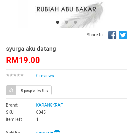
Share to
syurga aku datang
RM19.00
0 reviews
0 people
like this
Brand:
KARANGKRAF
SKU:
0045
Item left
1
Sold By
norazrin